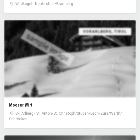
Wildkogel - Neukirchen/Bramberg
VORARLBERG
,
TIROL
sample image
Mooser Wirt
Ski Arlberg - St. Anton/​St. Christoph/​Stuben/​Lech/​Zürs/​Warth/​
Schröcken