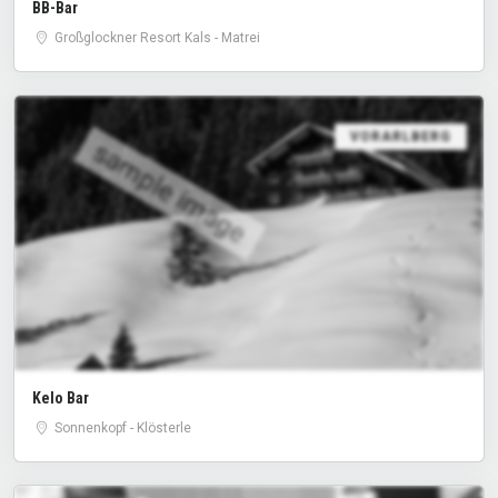
BB-Bar
Großglockner Resort Kals - Matrei
VORARLBERG
sample image
Kelo Bar
Sonnenkopf - Klösterle