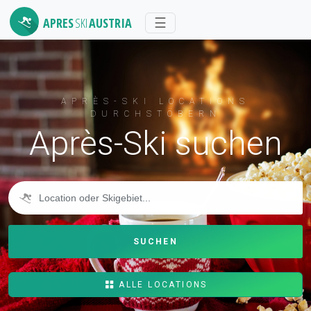
APRES
SKI
AUSTRIA
Toggle
☰
navigation
APRÈS-SKI LOCATIONS
DURCHSTÖBERN
Après-Ski suchen
SUCHEN
ALLE LOCATIONS