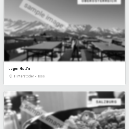
OBERÖSTERREICH
sample image
Löger Hütt'n
Hinterstoder - Höss
SALZBURG
sample image