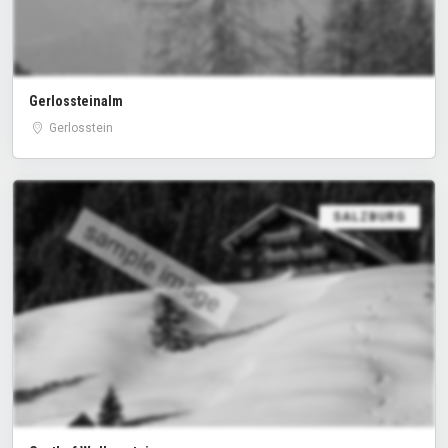
Gerlossteinalm
Gerlosstein
SALZBURG
sample image