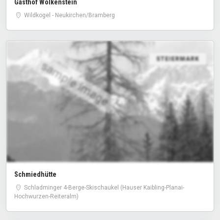
Gasthof Wolkenstein
Wildkogel - Neukirchen/Bramberg
STEIERMARK
sample image
Schmiedhütte
Schladminger 4-Berge-Skischaukel (Hauser Kaibling-Planai-
Hochwurzen-Reiteralm)