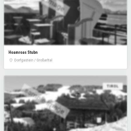
Hoamroas Stubn
Dorfgastein / Großarltal
TIROL
sample image