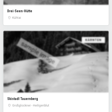
Drei-Seen-Hütte
Kühtai
KÄRNTEN
sample image
Skistadl Tauernberg
Großglockner - Heiligenblut