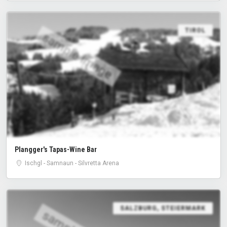
TIROL
sample image
Plangger's Tapas-Wine Bar
Ischgl - Samnaun - Silvretta Arena
SALZBURG
,
STEIERMARK