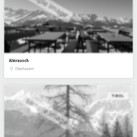
sample image
Almrausch
Obertauern
TIROL
sample image