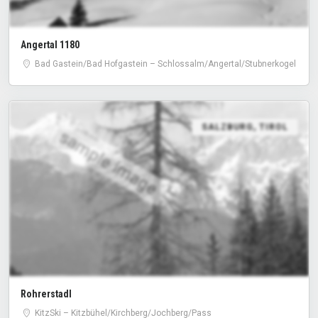
Angertal 1180
Bad Gastein/​Bad Hofgastein – Schlossalm/​Angertal/​Stubnerkogel
SALZBURG
,
TIROL
sample image
Rohrerstadl
KitzSki – Kitzbühel/Kirchberg/Jochberg/Pass