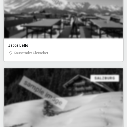
Zappa Dello
Kaunertaler Gletscher
SALZBURG
sample image