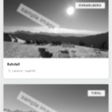
VORARLBERG
sample image
Kuhstall
Laterns - Gapfohl
TIROL
sample image