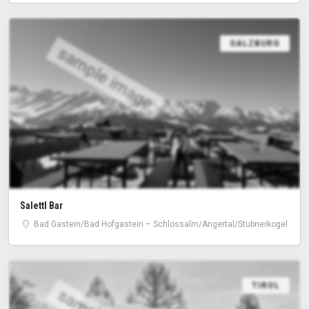
SALZBURG
sample image
Salettl Bar
Bad Gastein/​Bad Hofgastein – Schlossalm/​Angertal/​Stubnerkogel
TIROL