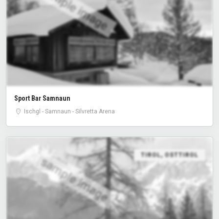
sample image
Sport Bar Samnaun
Ischgl - Samnaun - Silvretta Arena
TIROL
,
OSTTIROL
sample image