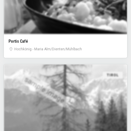
Portis Café
Hochkönig - Maria Alm/Dienten/Mühlbach
TIROL
sample image