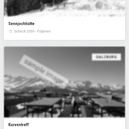
Sennjochhütte
Schlick 2000 - Fulpmes
SALZBURG
sample image
Kurventreff