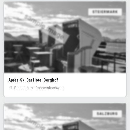
STEIERMARK
sample image
Après-Ski Bar Hotel Berghof
Riesneralm - Donnersbachwald
SALZBURG
sample image