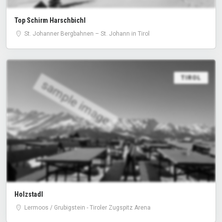
Top Schirm Harschbichl
St. Johanner Bergbahnen – St. Johann in Tirol
TIROL
sample image
Holzstadl
Lermoos / Grubigstein - Tiroler Zugspitz Arena