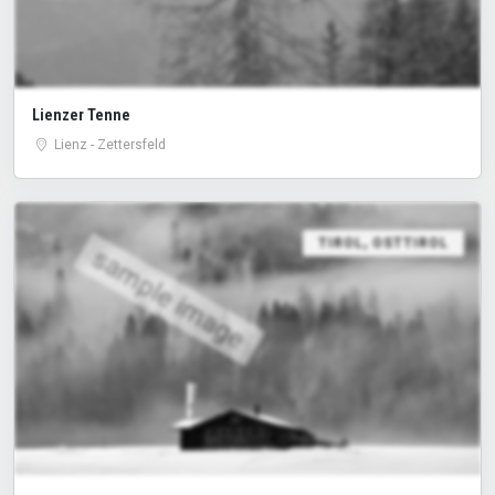
Lienzer Tenne
Lienz - Zettersfeld
TIROL
,
OSTTIROL
sample image