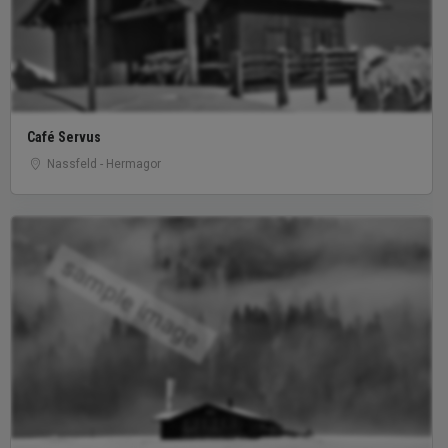
Café Servus
Nassfeld - Hermagor
sample image