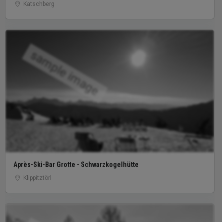
Katschberg
sample image
Après-Ski-Bar Grotte - Schwarzkogelhütte
Klippitztörl