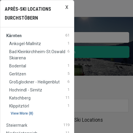
X
APRES
SKI
AUSTRIA
Toggle
APRÈS-SKI LOCATIONS
☰
navigation
DURCHSTÖBERN
61
Kärnten
1
Ankogel-Mallnitz
6
Bad Kleinkirchheim-St.Oswald
Suchen
Skiarena
1
Bodental
5
Gerlitzen
6
Großglockner - Heiligenblut
1
Hochrindl - Sirnitz
Après-Ski Locations
in
Kärnten
11
Katschberg
1
FILTERS
Klippitztörl
View More (8)
1
bis
9
von
60
Après-Ski Locations
119
Steiermark
11