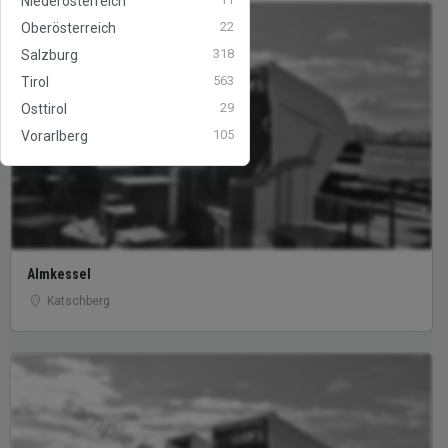
Niederösterreich
22
Oberösterreich
sample image
318
Salzburg
563
Tirol
29
Osttirol
105
Vorarlberg
Almkessel
Katschberg
sample image