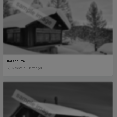
sample image
Bärenhütte
Nassfeld - Hermagor
sample image