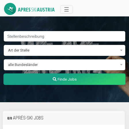
APRES
SKI
AUSTRIA
Toggle
☰
navigation
Art der Stelle
alle Bundesländer
Finde Jobs
APRÉS-SKI JOBS
0/0