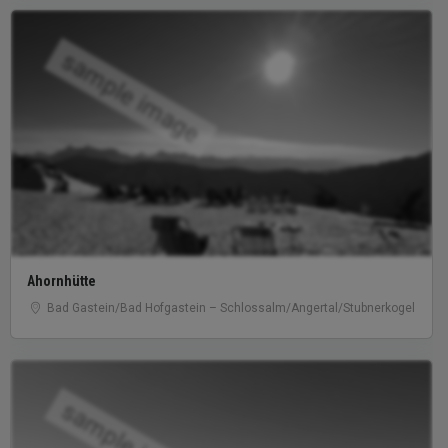
sample image
Ahornhütte
Bad Gastein/​Bad Hofgastein – Schlossalm/​Angertal/​Stubnerkogel