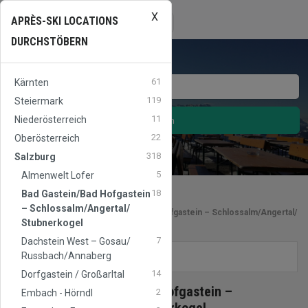
X
APRES
SKI
AUSTRIA
Toggle
APRÈS-SKI LOCATIONS
☰
navigation
DURCHSTÖBERN
61
Kärnten
119
Steiermark
11
Niederösterreich
Suchen
22
Oberösterreich
318
Salzburg
5
Almenwelt Lofer
18
Bad Gastein/​Bad Hofgastein
– Schlossalm/​Angertal/​
Après-Ski Locations
in
Bad Gastein/​Bad Hofgastein – Schlossalm/​Angertal/​
Stubnerkogel
Stubnerkogel
(
Salzburg
)
7
Dachstein West – Gosau/​
Russbach/​Annaberg
FILTERS
14
Dorfgastein / Großarltal
Skigebiet
Bad Gastein/​Bad Hofgastein –
2
Embach - Hörndl