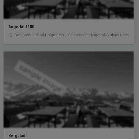
Angertal 1180
Bad Gastein/​Bad Hofgastein – Schlossalm/​Angertal/​Stubnerkogel
sample image
Bergstadl