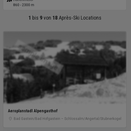
860 - 2300 m
1
bis
9
von
18
Après-Ski Locations
sample image
Aeroplanstadl Alpengasthof
Bad Gastein/​Bad Hofgastein – Schlossalm/​Angertal/​Stubnerkogel