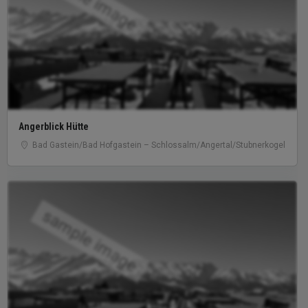
sample image
Angerblick Hütte
Bad Gastein/​Bad Hofgastein – Schlossalm/​Angertal/​Stubnerkogel
sample image