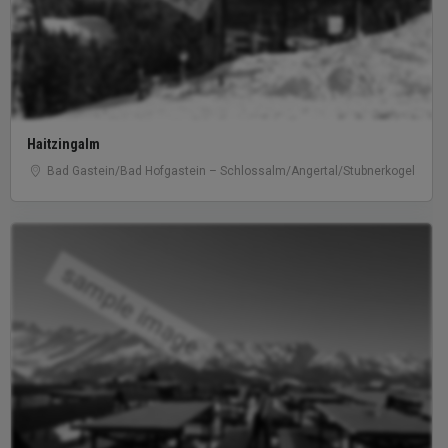
Haitzingalm
Bad Gastein/​Bad Hofgastein – Schlossalm/​Angertal/​Stubnerkogel
sample image