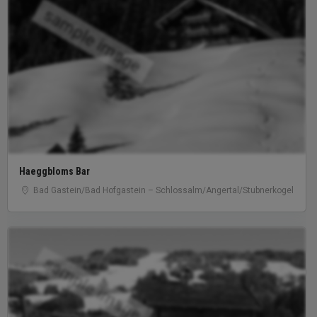
sample image
Haeggbloms Bar
Bad Gastein/​Bad Hofgastein – Schlossalm/​Angertal/​Stubnerkogel
sample image