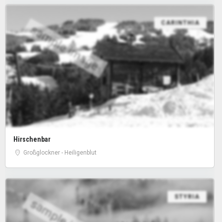
CARINTHIA
sample image
Hirschenbar
Großglockner - Heiligenblut
STYRIA
sample image