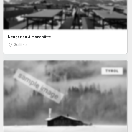
Neugarten Almseehütte
Gerlitzen
TYROL
sample image