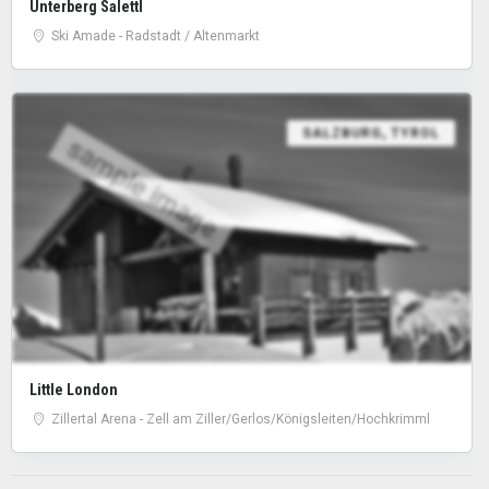
Unterberg Salettl
Ski Amade - Radstadt / Altenmarkt
SALZBURG
,
TYROL
sample image
Little London
Zillertal Arena - Zell am Ziller/Gerlos/Königsleiten/Hochkrimml