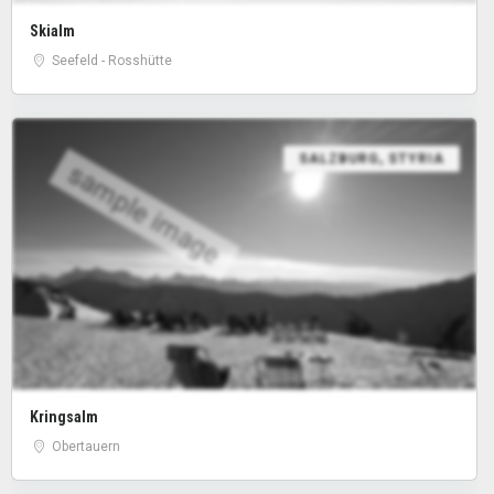
Skialm
Seefeld - Rosshütte
SALZBURG
,
STYRIA
sample image
Kringsalm
Obertauern