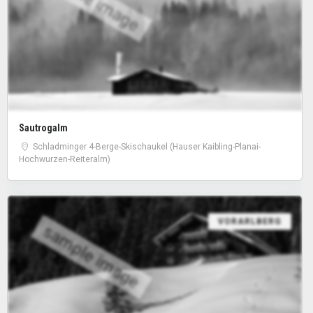
Sautrogalm
Schladminger 4-Berge-Skischaukel (Hauser Kaibling-Planai-
Hochwurzen-Reiteralm)
VORARLBERG
sample image