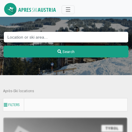
APRES
SKI
AUSTRIA
Toggle
☰
navigation
Search
Après-Ski locations
FILTERS
TYROL