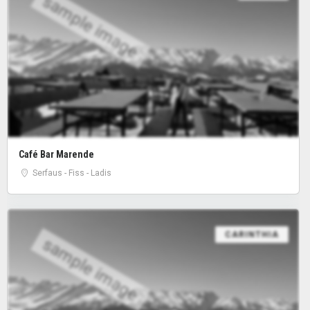
sample image
Café Bar Marende
Serfaus - Fiss - Ladis
CARINTHIA
sample image