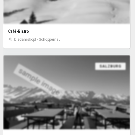
Café-Bistro
Diedamskopf - Schoppernau
SALZBURG
sample image